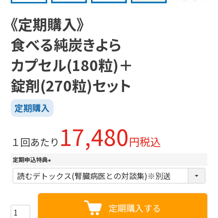
《定期購入》
食べる純炭きよら
カプセル(180粒)＋
錠剤(270粒)セット
17,480
税込
１回あたり
定期申込特典
(
必
須
)
定期購入する