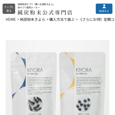
純炭粉末サプリ「食べる純炭きよら」
トップに
炭サプリ専門メーカー
戻る
ログイン
HOME
純炭粉末きよら
購入方法で選ぶ
《さらにお得》定期コ
純炭粉末きよら
メニュー
ご利用ガイド
その他の商品
土日・祝はお休みとなっております。
電話注文・電話お問合せ
純炭粉末について
カプセルタイプ
平日9:00〜16:00
錠剤タイプ
全商品一覧
プレミアムタイプ
0120-090-218
定期購入（申込/休会/退会）
よくある質問
フォームからお問い合わせ
お問い合わせフォーム
24時間受付
お試し商品
クレアチニンでは分からない
まとめ買い
eGFR（残腎機能）の調べ方
選び方でお悩みの方はこちら