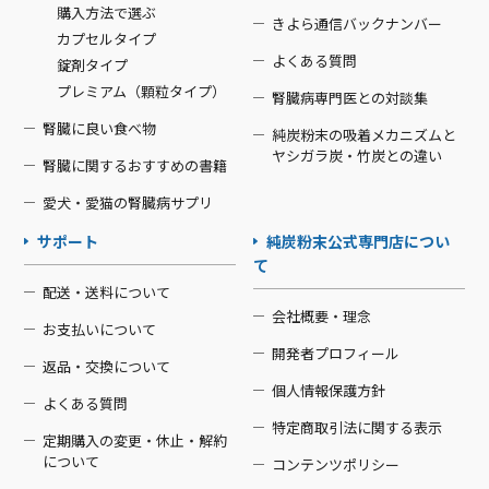
購入方法で選ぶ
きよら通信バックナンバー
カプセルタイプ
よくある質問
錠剤タイプ
プレミアム（顆粒タイプ）
腎臓病専門医との対談集
腎臓に良い食べ物
純炭粉末の吸着メカニズムと
ヤシガラ炭・竹炭との違い
腎臓に関するおすすめの書籍
愛犬・愛猫の腎臓病サプリ
サポート
純炭粉末公式専門店につい
て
配送・送料について
会社概要・理念
お支払いについて
開発者プロフィール
返品・交換について
個人情報保護方針
よくある質問
特定商取引法に関する表示
定期購入の変更・休止・解約
について
コンテンツポリシー