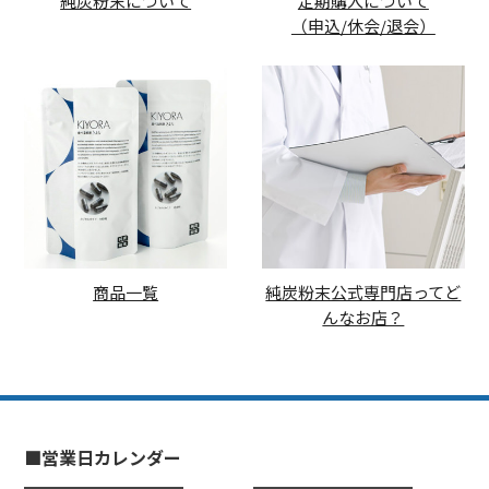
純炭粉末について
定期購入について
（申込/休会/退会）
商品一覧
純炭粉末公式専門店ってど
んなお店？
■営業日カレンダー