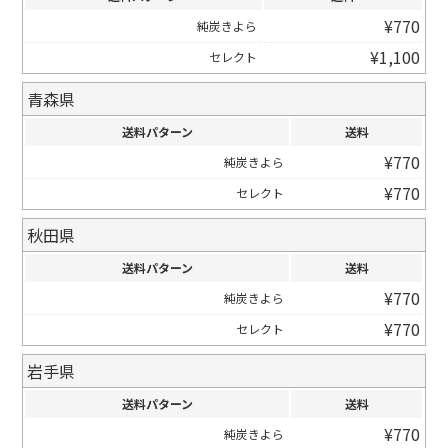
よくある質問
健康に関する記事を読む
¥
770
純炭きよら
閉じる
¥
1,100
セレクト
閉じる
閉じる
青森県
送料パターン
送料
¥
770
純炭きよら
¥
770
セレクト
秋田県
送料パターン
送料
¥
770
純炭きよら
¥
770
セレクト
岩手県
送料パターン
送料
¥
770
純炭きよら