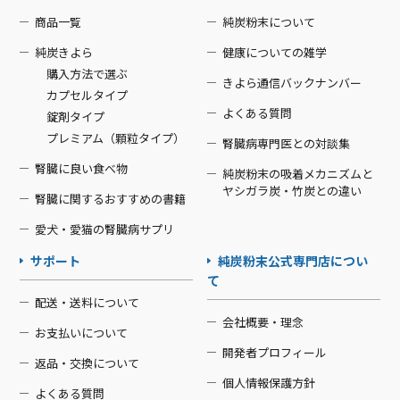
商品一覧
純炭粉末について
純炭きよら
健康についての雑学
購入方法で選ぶ
きよら通信バックナンバー
カプセルタイプ
よくある質問
錠剤タイプ
プレミアム（顆粒タイプ）
腎臓病専門医との対談集
腎臓に良い食べ物
純炭粉末の吸着メカニズムと
ヤシガラ炭・竹炭との違い
腎臓に関するおすすめの書籍
愛犬・愛猫の腎臓病サプリ
サポート
純炭粉末公式専門店につい
て
配送・送料について
会社概要・理念
お支払いについて
開発者プロフィール
返品・交換について
個人情報保護方針
よくある質問