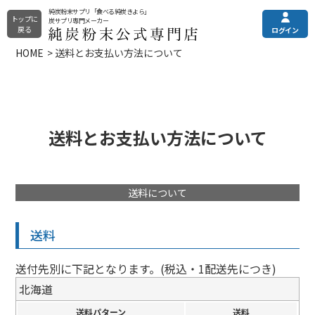
純炭粉末サプリ「食べる純炭きよら」
トップに
炭サプリ専門メーカー
戻る
ログイン
HOME
送料とお支払い方法について
純炭粉末きよら
メニュー
ご利用ガイド
その他の商品
土日・祝はお休みとなっております。
電話注文・電話お問合せ
純炭粉末について
カプセルタイプ
平日9:00〜16:00
送料とお支払い方法について
錠剤タイプ
全商品一覧
プレミアムタイプ
0120-090-218
送料について
定期購入（申込/休会/退会）
よくある質問
フォームからお問い合わせ
送料
お問い合わせフォーム
24時間受付
送付先別に下記となります。(税込・1配送先につき)
お試し商品
クレアチニンでは分からない
まとめ買い
eGFR（残腎機能）の調べ方
北海道
送料パターン
選び方でお悩みの方はこちら
送料