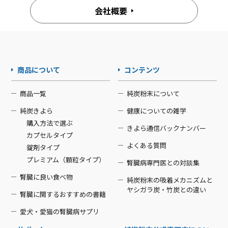
会社概要
商品について
コンテンツ
商品一覧
純炭粉末について
純炭きよら
健康についての雑学
購入方法で選ぶ
きよら通信バックナンバー
カプセルタイプ
よくある質問
錠剤タイプ
プレミアム（顆粒タイプ）
腎臓病専門医との対談集
腎臓に良い食べ物
純炭粉末の吸着メカニズムと
ヤシガラ炭・竹炭との違い
腎臓に関するおすすめの書籍
愛犬・愛猫の腎臓病サプリ