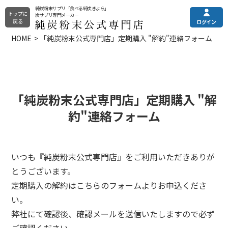
純炭粉末サプリ「食べる純炭きよら」
トップに
炭サプリ専門メーカー
戻る
ログイン
HOME
「純炭粉末公式専門店」定期購入 "解約"連絡フォーム
純炭粉末きよら
メニュー
ご利用ガイド
その他の商品
土日・祝はお休みとなっております。
電話注文・電話お問合せ
純炭粉末について
カプセルタイプ
平日9:00〜16:00
「純炭粉末公式専門店」定期購入 "解
約"連絡フォーム
錠剤タイプ
全商品一覧
プレミアムタイプ
0120-090-218
定期購入（申込/休会/退会）
よくある質問
いつも『純炭粉末公式専門店』をご利用いただきありが
フォームからお問い合わせ
とうございます。
お問い合わせフォーム
定期購入の解約はこちらのフォームよりお申込くださ
24時間受付
お試し商品
クレアチニンでは分からない
まとめ買い
い。
eGFR（残腎機能）の調べ方
弊社にて確認後、確認メールを送信いたしますので必ず
選び方でお悩みの方はこちら