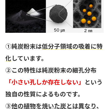
①純炭粉末は
低分子領域の吸着に特
化
しています。
②この特性は純炭粉末の細孔分布
「小さい孔しか存在しない」
という
独自の性質によるものです。
③
他の植物を焼いた炭とは異なり
、