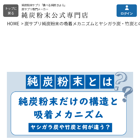
純炭粉末サプリ「食べる純炭きよら」
トップに
炭サプリ専門メーカー
戻る
ログイン
HOME
炭サプリ純炭粉末の吸着メカニズムとヤシガラ炭・竹炭と
純炭粉末きよら
メニュー
ご利用ガイド
その他の商品
土日・祝はお休みとなっております。
電話注文・電話お問合せ
純炭粉末について
カプセルタイプ
平日9:00〜16:00
錠剤タイプ
全商品一覧
プレミアムタイプ
0120-090-218
定期購入（申込/休会/退会）
よくある質問
フォームからお問い合わせ
お問い合わせフォーム
24時間受付
お試し商品
クレアチニンでは分からない
まとめ買い
eGFR（残腎機能）の調べ方
選び方でお悩みの方はこちら