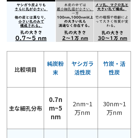
純炭粉
ヤシガラ
竹炭・活
比較項目
末
活性炭
性炭
0.7n
2nm~1
30nm~1
m~5
主な細孔分布
万nm
万nm
nm