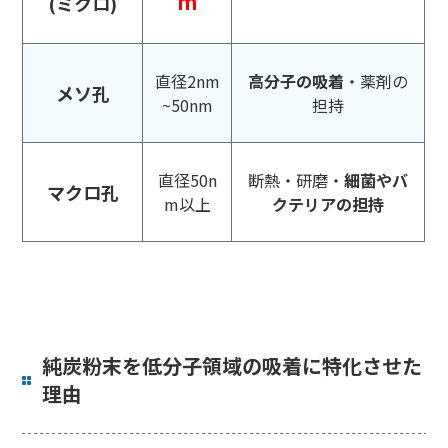
m
(ミクロ)
直径2nm
高分子の吸着
・薬剤の
メソ孔
~50nm
担持
直径50n
断熱・研磨・
細菌やバ
マクロ孔
m以上
クテリアの担持
純炭粉末を低分子領域の吸着に特化させた
理由