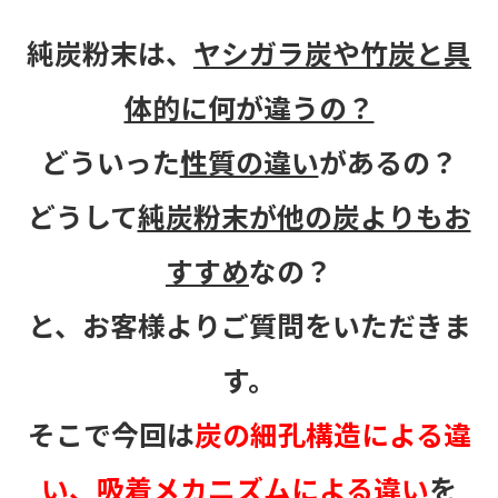
よくある質問
健康に関する記事を読む
純炭粉末は、
ヤシガラ炭や竹炭と具
閉じる
閉じる
閉じる
体的に何が違うの？
どういった
性質の違い
があるの？
どうして
純炭粉末が他の炭よりもお
すすめ
なの？
と、お客様よりご質問をいただきま
す。
そこで今回は
炭の細孔構造による違
い、吸着メカニズムによる違い
を