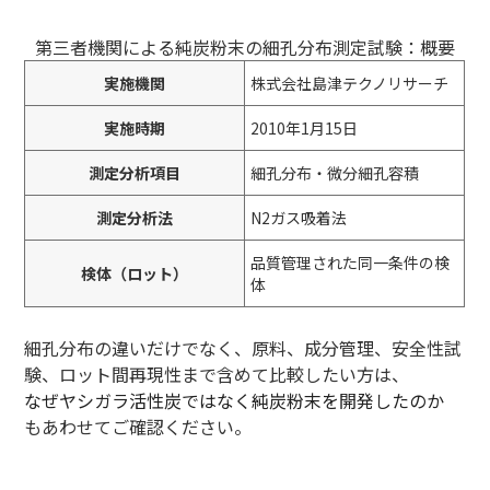
第三者機関による純炭粉末の細孔分布測定試験：概要
実施機関
株式会社島津テクノリサーチ
実施時期
2010年1月15日
測定分析項目
細孔分布・微分細孔容積
測定分析法
N2ガス吸着法
品質管理された同一条件の検
検体（ロット）
体
細孔分布の違いだけでなく、原料、成分管理、安全性試
験、ロット間再現性まで含めて比較したい方は、
なぜヤシガラ活性炭ではなく純炭粉末を開発したのか
もあわせてご確認ください。