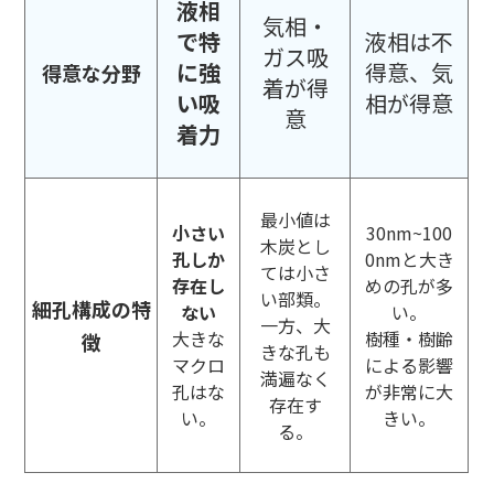
液相
気相・
で特
液相は不
ガス吸
に強
得意、気
得意な分野
着が得
い吸
相が得意
意
着力
最小値は
小さい
30nm~100
木炭とし
孔しか
0nmと大き
ては小さ
存在し
めの孔が多
い部類。
細孔構成の特
ない
い。
一方、大
大きな
樹種・樹齢
徴
きな孔も
マクロ
による影響
満遍なく
孔はな
が非常に大
存在す
い。
きい。
る。