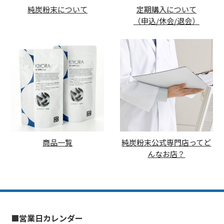
純炭粉末について
定期購入について
（申込/休会/退会）
商品一覧
純炭粉末公式専門店ってど
んなお店？
■営業日カレンダー