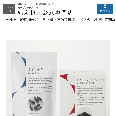
純炭粉末サプリ「食べる純炭きよら」
トップに
炭サプリ専門メーカー
戻る
ログイン
HOME
純炭粉末きよら
購入方法で選ぶ
《さらにお得》定期コ
純炭粉末きよら
メニュー
ご利用ガイド
その他の商品
土日・祝はお休みとなっております。
電話注文・電話お問合せ
純炭粉末について
カプセルタイプ
平日9:00〜16:00
錠剤タイプ
全商品一覧
プレミアムタイプ
0120-090-218
定期購入（申込/休会/退会）
よくある質問
フォームからお問い合わせ
お問い合わせフォーム
24時間受付
お試し商品
クレアチニンでは分からない
まとめ買い
eGFR（残腎機能）の調べ方
選び方でお悩みの方はこちら