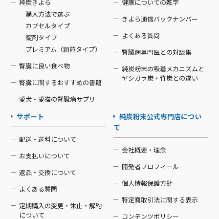
純炭きよら
健康についての雑学
購入方法で選ぶ
きよら通信バックナンバー
カプセルタイプ
よくある質問
錠剤タイプ
プレミアム（顆粒タイプ）
腎臓病専門医との対談集
腎臓に良い食べ物
純炭粉末の吸着メカニズムと
ヤシガラ炭・竹炭との違い
腎臓に関するおすすめの書籍
愛犬・愛猫の腎臓病サプリ
サポート
純炭粉末公式専門店につい
て
配送・送料について
会社概要・理念
お支払いについて
開発者プロフィール
返品・交換について
個人情報保護方針
よくある質問
特定商取引法に関する表示
定期購入の変更・休止・解約
について
コンテンツポリシー