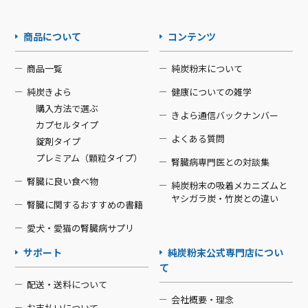
商品について
コンテンツ
商品一覧
純炭粉末について
純炭きよら
健康についての雑学
購入方法で選ぶ
きよら通信バックナンバー
カプセルタイプ
よくある質問
錠剤タイプ
プレミアム（顆粒タイプ）
腎臓病専門医との対談集
腎臓に良い食べ物
純炭粉末の吸着メカニズムと
ヤシガラ炭・竹炭との違い
腎臓に関するおすすめの書籍
愛犬・愛猫の腎臓病サプリ
サポート
純炭粉末公式専門店につい
て
配送・送料について
会社概要・理念
お支払いについて