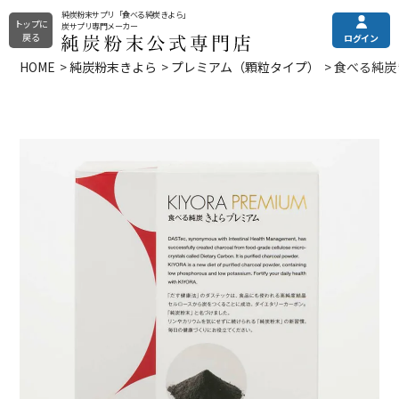
純炭粉末サプリ「食べる純炭きよら」
トップに
炭サプリ専門メーカー
戻る
ログイン
HOME
純炭粉末きよら
プレミアム（顆粒タイプ）
食べる純炭
純炭粉末きよら
メニュー
ご利用ガイド
その他の商品
土日・祝はお休みとなっております。
電話注文・電話お問合せ
純炭粉末について
カプセルタイプ
平日9:00〜16:00
錠剤タイプ
全商品一覧
プレミアムタイプ
0120-090-218
定期購入（申込/休会/退会）
よくある質問
フォームからお問い合わせ
お問い合わせフォーム
24時間受付
お試し商品
クレアチニンでは分からない
まとめ買い
eGFR（残腎機能）の調べ方
選び方でお悩みの方はこちら