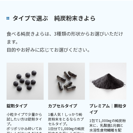
タイプで選ぶ 純炭粉末きよら
食べる純炭きよらは、3種類の形状からお選びいただけ
ます。
目的やお好みに応じてお選びください。
錠剤タイプ
カプセルタイプ
プレミアム│顆粒タ
イプ
小粒タイプで少量から
1番人気！しっかり純
試したい方は錠剤タイ
炭粉末をとるならカプ
1包で1,000㎎の純炭粉
プ。
セルタイプ。
末に、乳酸菌1兆個と
ポリポリかみ砕いてお
1日分で1,080㎎の純炭
水溶性食物繊維を配