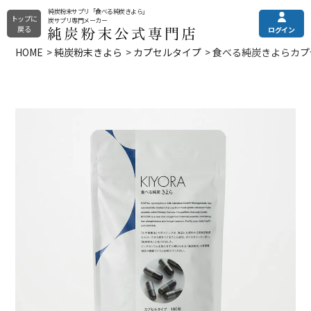
純炭粉末サプリ「食べる純炭きよら」
トップに
炭サプリ専門メーカー
戻る
ログイン
HOME
純炭粉末きよら
カプセルタイプ
食べる純炭きよらカプセ
純炭粉末きよら
メニュー
ご利用ガイド
その他の商品
土日・祝はお休みとなっております。
電話注文・電話お問合せ
純炭粉末について
カプセルタイプ
平日9:00〜16:00
錠剤タイプ
全商品一覧
プレミアムタイプ
0120-090-218
定期購入（申込/休会/退会）
よくある質問
フォームからお問い合わせ
お問い合わせフォーム
24時間受付
お試し商品
クレアチニンでは分からない
まとめ買い
eGFR（残腎機能）の調べ方
選び方でお悩みの方はこちら