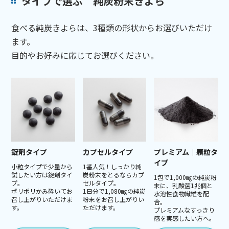
タイプで選ぶ 純炭粉末きよら
食べる純炭きよらは、3種類の形状からお選びいただけ
ます。
目的やお好みに応じてお選びください。
錠剤タイプ
カプセルタイプ
プレミアム│顆粒タ
イプ
小粒タイプで少量から
1番人気！しっかり純
試したい方は錠剤タイ
炭粉末をとるならカプ
1包で1,000㎎の純炭粉
プ。
セルタイプ。
末に、乳酸菌1兆個と
ポリポリかみ砕いてお
1日分で1,080㎎の純炭
水溶性食物繊維を配
召し上がりいただけま
粉末をお召し上がりい
合。
す。
ただけます。
プレミアムなすっきり
感を実感したい方へ。