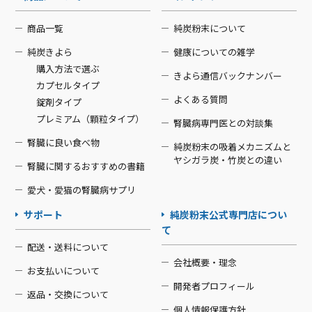
商品一覧
純炭粉末について
純炭きよら
健康についての雑学
購入方法で選ぶ
きよら通信バックナンバー
カプセルタイプ
よくある質問
錠剤タイプ
プレミアム（顆粒タイプ）
腎臓病専門医との対談集
腎臓に良い食べ物
純炭粉末の吸着メカニズムと
ヤシガラ炭・竹炭との違い
腎臓に関するおすすめの書籍
愛犬・愛猫の腎臓病サプリ
サポート
純炭粉末公式専門店につい
て
配送・送料について
会社概要・理念
お支払いについて
開発者プロフィール
返品・交換について
個人情報保護方針