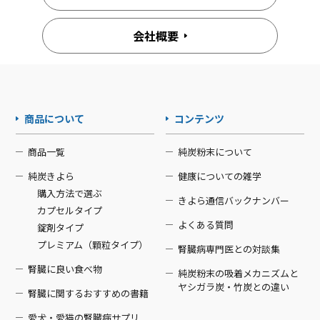
会社概要
商品について
コンテンツ
商品一覧
純炭粉末について
純炭きよら
健康についての雑学
購入方法で選ぶ
きよら通信バックナンバー
カプセルタイプ
よくある質問
錠剤タイプ
プレミアム（顆粒タイプ）
腎臓病専門医との対談集
腎臓に良い食べ物
純炭粉末の吸着メカニズムと
ヤシガラ炭・竹炭との違い
腎臓に関するおすすめの書籍
愛犬・愛猫の腎臓病サプリ