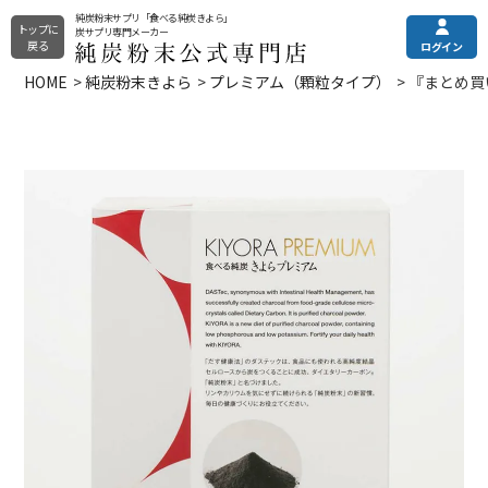
純炭粉末サプリ「食べる純炭きよら」
トップに
炭サプリ専門メーカー
戻る
ログイン
HOME
純炭粉末きよら
プレミアム（顆粒タイプ）
『まとめ買
純炭粉末きよら
メニュー
ご利用ガイド
その他の商品
土日・祝はお休みとなっております。
電話注文・電話お問合せ
純炭粉末について
カプセルタイプ
平日9:00〜16:00
錠剤タイプ
全商品一覧
プレミアムタイプ
0120-090-218
定期購入（申込/休会/退会）
よくある質問
フォームからお問い合わせ
お問い合わせフォーム
24時間受付
お試し商品
クレアチニンでは分からない
まとめ買い
eGFR（残腎機能）の調べ方
選び方でお悩みの方はこちら