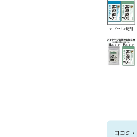
カプセルx錠剤
口コミ・