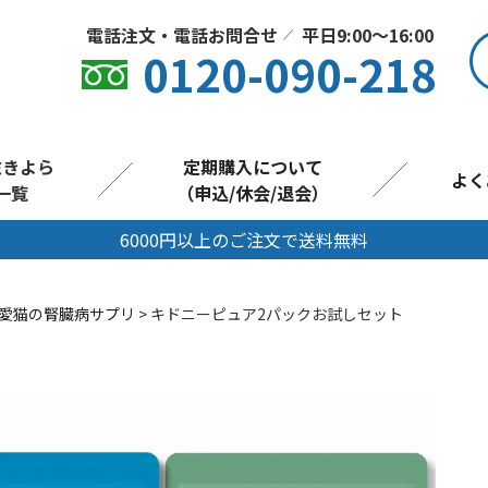
電話注文・電話お問合せ
平日9:00〜16:00
0120-090-218
末きよら
定期購入について
よく
一覧
（申込/休会/退会）
6000円以上のご注文で送料無料
炭粉末商品一覧
愛猫の腎臓病サプリ
キドニーピュア2パックお試しセット