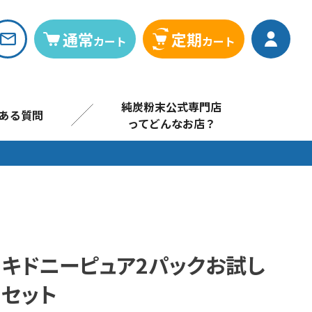
通常
定期
カート
カート
純炭粉末公式専門店
ある質問
ってどんなお店？
メニューを閉じる
キドニーピュア2パックお試し
セット