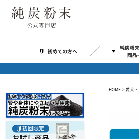
純炭粉
初めての方へ
商品
純
HOME
愛犬・