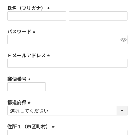
須)
よくある質問
健康に関する記事を読む
氏名（フリガナ）
閉じる
(必
閉じる
須)
閉じる
パスワード
(必
須)
Ｅメールアドレス
(必
須)
郵便番号
(必
須)
都道府県
(必
須)
住所１（市区町村）