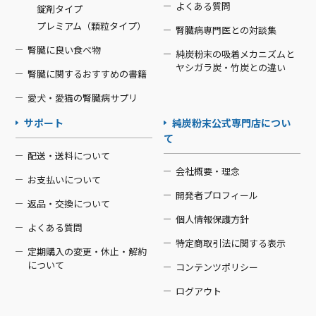
よくある質問
錠剤タイプ
プレミアム（顆粒タイプ）
腎臓病専門医との対談集
腎臓に良い食べ物
純炭粉末の吸着メカニズムと
ヤシガラ炭・竹炭との違い
腎臓に関するおすすめの書籍
愛犬・愛猫の腎臓病サプリ
サポート
純炭粉末公式専門店につい
て
配送・送料について
会社概要・理念
お支払いについて
開発者プロフィール
返品・交換について
個人情報保護方針
よくある質問
特定商取引法に関する表示
定期購入の変更・休止・解約
について
コンテンツポリシー
ログアウト