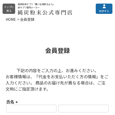
純炭粉末サプリ「食べる純炭きよら」
トップに
炭サプリ専門メーカー
戻る
ログイン
HOME
会員登録
純炭粉末きよら
メニュー
ご利用ガイド
その他の商品
土日・祝はお休みとなっております。
電話注文・電話お問合せ
純炭粉末について
カプセルタイプ
平日9:00〜16:00
会員登録
錠剤タイプ
全商品一覧
プレミアムタイプ
0120-090-218
下記の内容をご入力の上、お進みください。
お客様情報は、『代金をお支払いただく方の情報』をご
定期購入（申込/休会/退会）
よくある質問
フォームからお問い合わせ
入力ください。 商品のお届け先が異なる場合は、ご注
文時にご指定頂けます。
お問い合わせフォーム
24時間受付
お試し商品
クレアチニンでは分からない
まとめ買い
氏名
eGFR（残腎機能）の調べ方
(必
選び方でお悩みの方はこちら