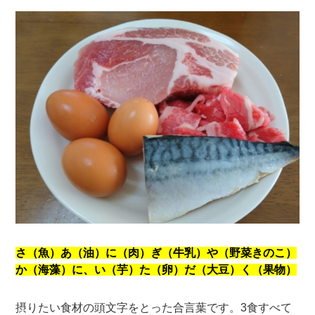
さ（魚）あ（油）に（肉）ぎ（牛乳）や（野菜きのこ）
か（海藻）に、い（芋）た（卵）だ（大豆）く（果物）
摂りたい食材の頭文字をとった合言葉です。3食すべて