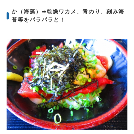
か（海藻）➡乾燥ワカメ、青のり、刻み海
苔等をパラパラと！