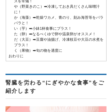
ズを常備！
や（野菜きのこ）➡冷凍しておき具だくさん味噌汁
に！
か（海藻）➡乾燥ワカメ、青のり、刻み海苔等をパラ
パラと！
い（芋）➡小鉢1杯食事にプラス！
た（卵）➡なるべくゆで卵や温泉卵がオススメ！
だ（大豆）➡豆腐や油揚げ、冷凍枝豆や大豆の水煮を
プラス！
く（果物）➡旬の物を適度に
おわりに
腎臓を労わる“にぎやかな食事”をご
紹介します