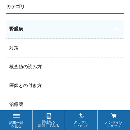
カテゴリ
腎臓病
対策
検査値の読み方
医師との付き方
治療薬
腎機能を
炭サプリ
オンライン
記事一覧
透析・移植
計算してみる
について
ショップ
を見る