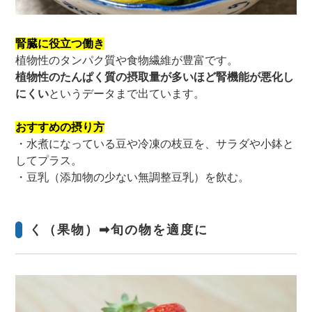
腎臓に役立つ働き
植物性のタンパク質や食物繊維が豊富です。
植物性のたんぱく質の摂取量が多いほど腎機能が悪化し
にくい
というデータまで出ています。
おすすめの摂り方
・水煮になっている豆や冷凍の枝豆を、サラダや小鉢と
してプラス。
・豆乳（添加物の少ない無調整豆乳）を飲む。
く（果物）➡旬の物を適度に