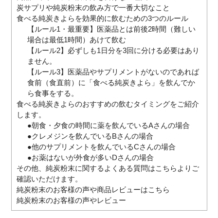
炭サプリや純炭粉末の飲み方で一番大切なこと
食べる純炭きよらを効果的に飲むための3つのルール
【ルール1・最重要】医薬品とは前後2時間（難しい
場合は最低1時間）あけて飲む
【ルール2】必ずしも1日分を3回に分ける必要はあり
ません。
【ルール3】医薬品やサプリメントがないのであれば
食前（食直前）に「食べる純炭きよら」を飲んでか
ら食事をする。
食べる純炭きよらのおすすめの飲むタイミングをご紹介
します。
●朝食・夕食の時間に薬を飲んでいるAさんの場合
●クレメジンを飲んでいるBさんの場合
●他のサプリメントを飲んでいるCさんの場合
●お薬はないが外食が多いDさんの場合
その他、純炭粉末に関するよくある質問はこちらよりご
確認いただけます。
純炭粉末のお客様の声や商品レビューはこちら
純炭粉末のお客様の声やレビュー